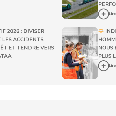
PERF
Lire
F 2026 : DIVISER
IND
 LES ACCIDENTS
HOMME
ÊT ET TENDRE VERS
NOUS 
ATAA
PLUS 
Lire