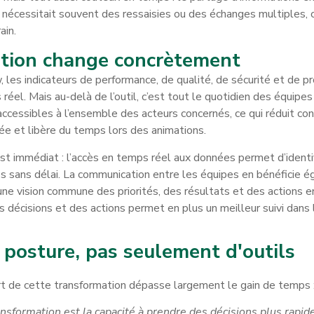
 nécessitait souvent des ressaisies ou des échanges multiples, c
ain.
sation change concrètement
 les indicateurs de performance, de qualité, de sécurité et de p
réel. Mais au-delà de l’outil, c’est tout le quotidien des équipes
 accessibles à l’ensemble des acteurs concernés, ce qui réduit c
tée et libère du temps lors des animations.
et est immédiat : l’accès en temps réel aux données permet d’ident
es sans délai. La communication entre les équipes en bénéficie
ne vision commune des priorités, des résultats et des actions en
es décisions et des actions permet en plus un meilleur suivi dans 
posture, pas seulement d'outils
rt de cette transformation dépasse largement le gain de temps 
ransformation est la capacité à prendre des décisions plus rapi