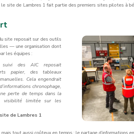
 le site de Lambres 1 fait partie des premiers sites pilotes à b
rt
du site reposait sur des outils
lles — une organisation dont
par les équipes :
e suivi des AIC reposait
rts papier, des tableaux
 manuelles. Cela engendrait
e d’informations chronophage,
 une perte de temps dans la
 visibilité limitée sur les
site de Lambres 1
le mais tout aussi coûteux en temps : le partage d’informations en