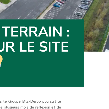
 TERRAIN :
R LE SITE
e, le Groupe Bils-Deroo poursuit le
ès plusieurs mois de réflexion et de