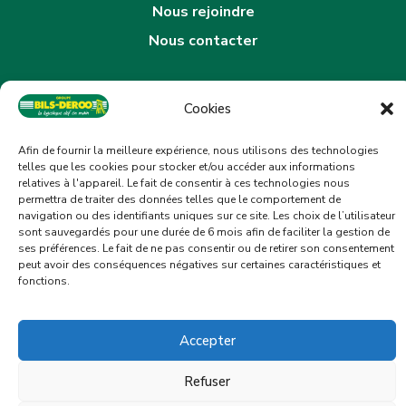
Nous rejoindre
Nous contacter
Adresse :
Rue Francisco Ferrer – 59450 Sin-Le-Noble
Mail :
Cookies
contact@bils-deroo.fr
Tel : 03.27.99.99.99
Mention légales
Afin de fournir la meilleure expérience, nous utilisons des technologies
telles que les cookies pour stocker et/ou accéder aux informations
relatives à l'appareil. Le fait de consentir à ces technologies nous
Politique de confidentialité
permettra de traiter des données telles que le comportement de
navigation ou des identifiants uniques sur ce site. Les choix de l’utilisateur
Paramètres des cookies
sont sauvegardés pour une durée de 6 mois afin de faciliter la gestion de
ses préférences. Le fait de ne pas consentir ou de retirer son consentement
peut avoir des conséquences négatives sur certaines caractéristiques et
Plan du site
fonctions.
2024 Groupe Bils-Deroo – All rights reserved
Accepter
Refuser
Un projet d’externalisation logistique ? Présentez-nous vos