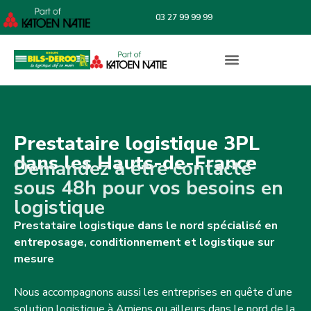
03 27 99 99 99
Prestataire logistique 3PL
dans les Hauts-de-France
Demandez à être contacté
sous 48h pour vos besoins en
logistique
Prestataire logistique dans le nord spécialisé en
entreposage, conditionnement et logistique sur
mesure
Nous accompagnons aussi les entreprises en quête d’une
solution logistique à Amiens ou ailleurs dans le nord de la