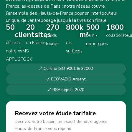
France, au-dessus de Paris : notre réseau couvre
l’ensemble des Hauts-de-France pour un interlocuteur
unique, de l’entreposage jusqu’à la livraison finale.
50
20
270
800
k 
500
1800
clients
sites
m²
poids
semi-
collaborateu
utilisent
en France
de
lourds
remorques
notre WMS
surfaces
APPLISTOCK
🗸 Certifié ISO 9001 & 22000
🗸 ECOVADIS Argent
🗸 RSE depuis 2020
Recevez votre étude tarifaire
Décrivez votre besoin, un expert de notre agence
Hauts-de-France vous répond.