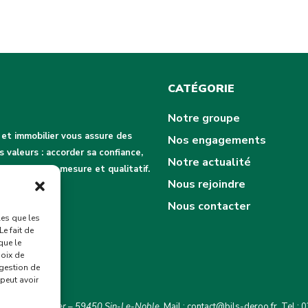
CATÉGORIE
Notre groupe
 et immobilier vous assure des
Nos engagements
 valeurs : accorder sa confiance,
Notre actualité
 service sur mesure et qualitatif.
Nous rejoindre
Nous contacter
les que les
Le fait de
que le
hoix de
 gestion de
 peut avoir
 Francisco Ferrer – 59450 Sin-Le-Noble
Mail :
contact@bils-deroo.fr
Tel : 0