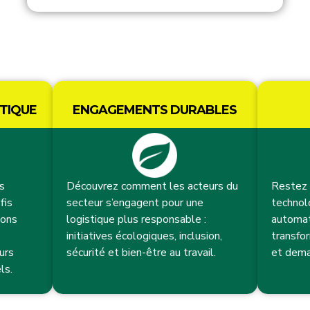
TIQUE
ENGAGEMENTS DURABLES
es
Découvrez comment les acteurs du
Restez 
fis
secteur s’engagent pour une
technolo
ions
logistique plus responsable :
automat
initiatives écologiques, inclusion,
transfor
urs
sécurité et bien-être au travail.
et dema
ls.