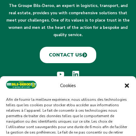
The Groupe Bils-Deroo, an expert in logistics, transport, and
real estate, provides you with comprehensive solutions that
meet your challenges. One of its values is to place trust in the
women and men at the heart of the action for a bespoke and
quality service.
CONTACT US
CATEGORY
Cookies
Our group
Afin de fournir la meilleure expérience, nous utilisons des technologies
telles que les cookies pour stocker et/ou accéder aux informations
Our commitments
relatives à l'appareil. Le fait de consentir à ces technologies nous
permettra de traiter des données telles que le comportement de
Our news
navigation ou des identifiants uniques sur ce site. Les choix de
Join us
l’utilisateur sont sauvegardés pour une durée de 6 mois afin de faciliter
la gestion de ses préférences. Le fait de ne pas consentir ou de retirer